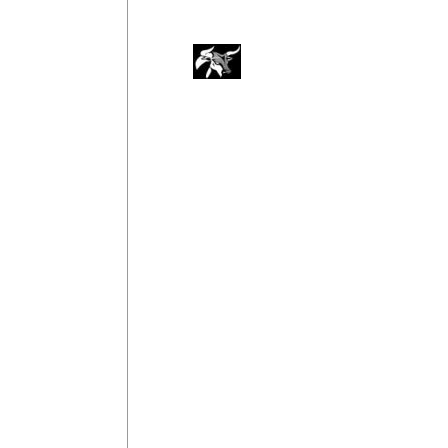
Abyssina
Start
Sök
5 cl Konjak
Vodka
2 cl Creme de Cacao Brown
Gin
Rom
2 cl Grapefruktjuice
Tequila
Klassiska
Häll upp i shaker och skaka. Servera i co
Cocktails
Kannor
Shots