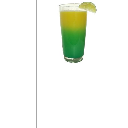
Electric L
Start
Sök
4 cl Vodka
Vodka
2 cl Blue Curacao
Gin
Rom
Apelsinjuice
Tequila
Klassiska
Blanda i shaker och
Cocktails
en bit lime.
Kannor
Shots