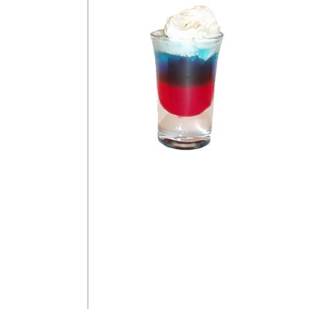
Stars and S
Start
Sök
2 cl Grenadine
Vodka
2 cl Grädde
Gin
Rom
2 cl Blue Curacao
Tequila
Klassiska
Häll sakta i grenadi
Cocktails
och avsluta försikti
Kannor
Shots