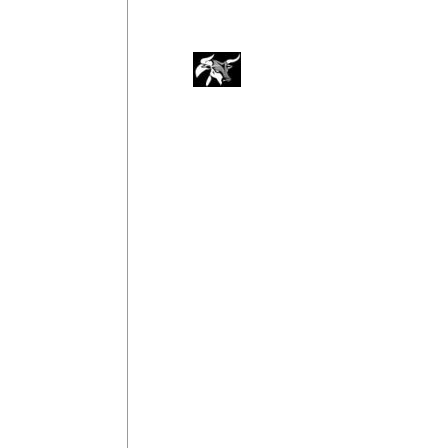
Filur
Start
Sök
2 cl Vodka
Vodka
2 cl Gin
Gin
Rom
Apelsinjuice
Tequila
Hallonsoda
Klassiska
Cocktails
Kannor
Häll i Gin och vodka. Skikta apelsinjuice
Shots