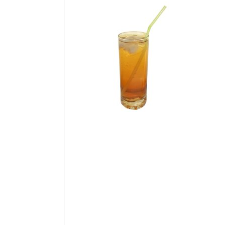
Passoa Pas
Start
Sök
3 cl Vodka
Vodka
3 cl Passoa
Gin
Rom
Redbull
Tequila
Fruktsoda
Klassiska
Cocktails
Kannor
häll vodka och passo
Shots
hälften redbull och 