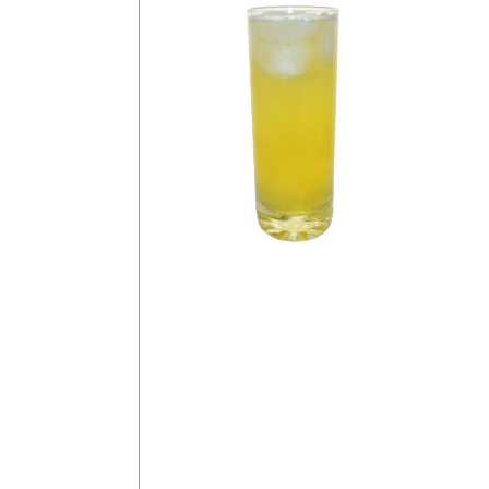
Mr. Waffe
Start
Sök
4 cl Vaniljvodka
Vodka
2 cl Galliano
Gin
Rom
10 cl Ananasjuice
Tequila
Sprite
Klassiska
Cocktails
Kannor
Skaka vaniljvodkan,
Shots
is.
Häll över i ett long
med sprite.