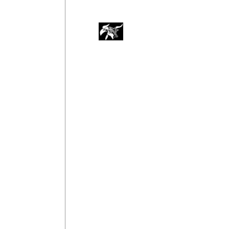
Night Light
Start
Sök
4 cl Ljus Rom
Vodka
2 cl Orange Curacao
Gin
Rom
1 Äggula
Tequila
Klassiska
Häll i shaker och skaka med is. sila upp dr
Cocktails
Kannor
Shots